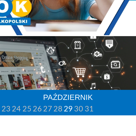
PAŹDZIERNIK
2
23
24
25
26
27
28
29
30
31