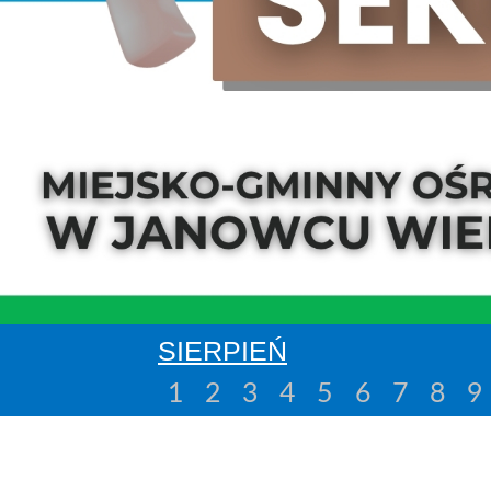
SIERPIEŃ
1
2
3
4
5
6
7
8
9