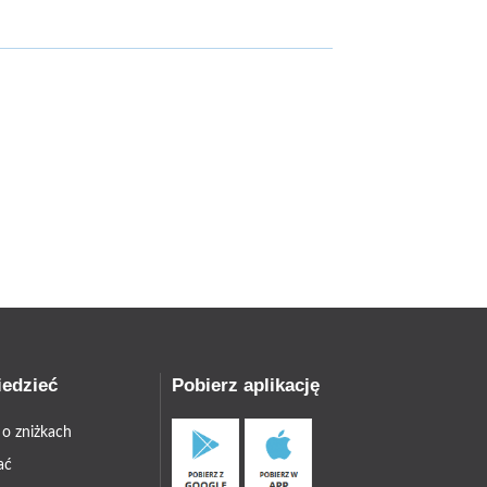
iedzieć
Pobierz aplikację
 o zniżkach
ać