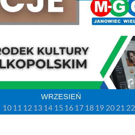
WRZESIEŃ
10
11
12
13
14
15
16
17
18
19
20
21
2