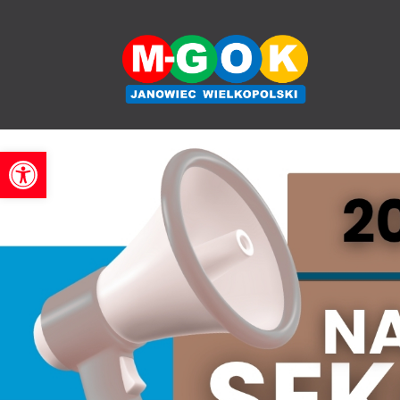
'
Otwórz pasek narzędzi