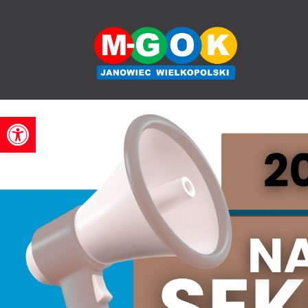
'
Otwórz pasek narzędzi