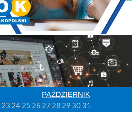
PAŹDZIERNIK
2
23
24
25
26
27
28
29
30
31