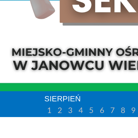
SIERPIEŃ
1
2
3
4
5
6
7
8
9