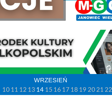
WRZESIEŃ
10
11
12
13
14
15
16
17
18
19
20
21
2