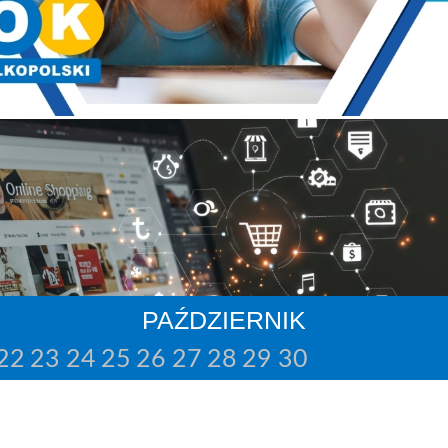
PAŹDZIERNIK
22
23
24
25
26
27
28
29
30