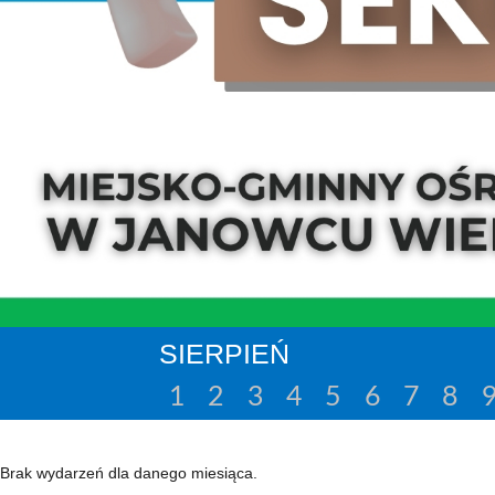
SIERPIEŃ
1
2
3
4
5
6
7
8
Brak wydarzeń dla danego miesiąca.