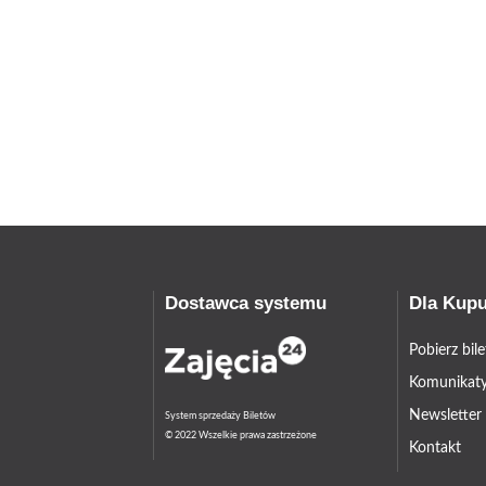
Dostawca systemu
Dla Kup
Pobierz bil
Komunikaty
Newsletter
System sprzedaży Biletów
© 2022 Wszelkie prawa zastrzeżone
Kontakt