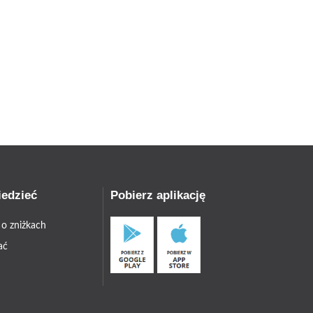
iedzieć
Pobierz aplikację
 o zniżkach
ać