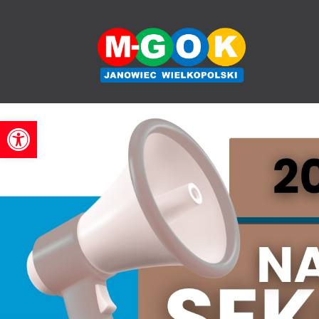
'
Otwórz pasek narzędzi