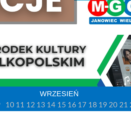
WRZESIEŃ
9
10
11
12
13
14
15
16
17
18
19
20
21