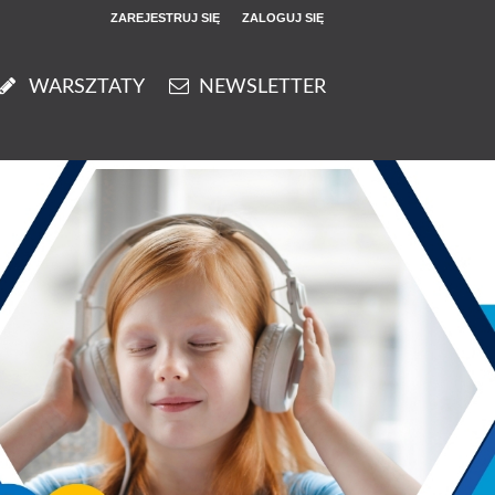
ZAREJESTRUJ SIĘ
ZALOGUJ SIĘ
0
WARSZTATY
NEWSLETTER
0,00
PLN
14
51