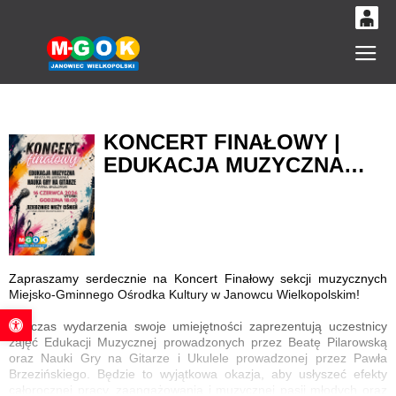
0
Gł
'
0,00
PLN
KONCERT FINAŁOWY |
EDUKACJA MUZYCZNA
14
53
ORAZ SEKCJA GITARY I
UKULELE
Zapraszamy serdecznie na Koncert Finałowy sekcji muzycznych
Miejsko-Gminnego Ośrodka Kultury w Janowcu Wielkopolskim!
Otwórz pasek narzędzi
Podczas wydarzenia swoje umiejętności zaprezentują uczestnicy
zajęć Edukacji Muzycznej prowadzonych przez Beatę Pilarowską
oraz Nauki Gry na Gitarze i Ukulele prowadzonej przez Pawła
Brzezińskiego. Będzie to wyjątkowa okazja, aby usłyszeć efekty
całorocznej pracy, zaangażowania i muzycznej pasji młodych oraz