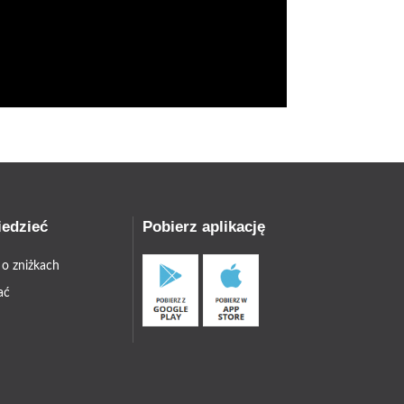
iedzieć
Pobierz aplikację
 o zniżkach
ać