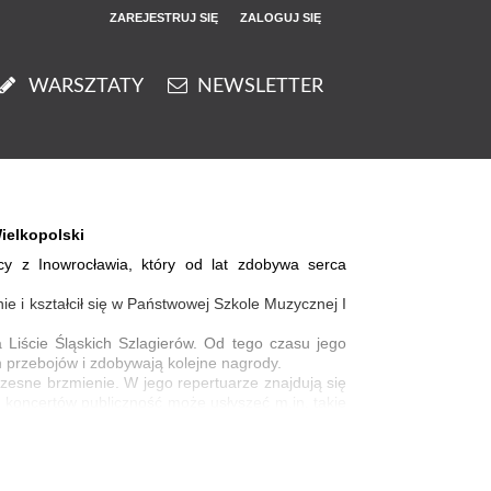
ZAREJESTRUJ SIĘ
ZALOGUJ SIĘ
0
WARSZTATY
NEWSLETTER
0,00
PLN
14
53
ielkopolski
cy z Inowrocławia, który od lat zdobywa serca
ie i kształcił się w Państwowej Szkole Muzycznej I
Liście Śląskich Szlagierów. Od tego czasu jego
ch przebojów i zdobywają kolejne nagrody.
zesne brzmienie. W jego repertuarze znajdują się
 koncertów publiczność może usłyszeć m.in. takie
świetny kontakt z publicznością, autentyczność i
i połączyć pokolenia i sprawić, że każdy koncert