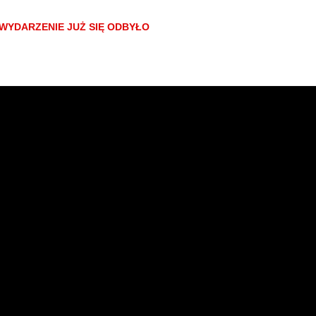
rmujemy, że przy zakupie biletu przez stronę
bilety24.pl
doliczana jest
WYDARZENIE JUŻ SIĘ ODBYŁO