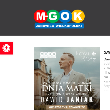
'
Otwórz pasek narzędzi
DAW
Daw
publ
Z mu
i II
Na 
kari
Arty
zaró
prze
Kon
poz
zam