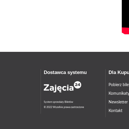
Dostawca systemu
Dla Kup
Pobierz bil
Komunikaty
Newsletter
System sprzedaży Biletów
© 2022 Wszelkie prawa zastrzeżone
Kontakt