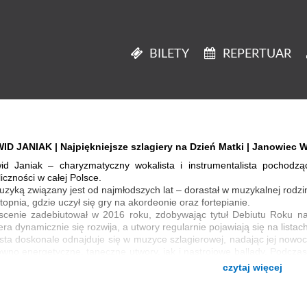
BILETY
REPERTUAR
ID JANIAK | Najpiękniejsze szlagiery na Dzień Matki | Janowiec W
id Janiak – charyzmatyczny wokalista i instrumentalista pochodzą
iczności w całej Polsce.
zyką związany jest od najmłodszych lat – dorastał w muzykalnej rodzin
 stopnia, gdzie uczył się gry na akordeonie oraz fortepianie.
scenie zadebiutował w 2016 roku, zdobywając tytuł Debiutu Roku na 
era dynamicznie się rozwija, a utwory regularnie pojawiają się na lista
sta doskonale odnajduje się w muzyce szlagierowej, nadając jej nowoc
wno energetyczne, taneczne utwory, jak i nastrojowe ballady. Podczas
boje jak „Jesteś Najpiękniejsza” czy „Apetyt na życie”.
czytaj więcej
certy Dawida Janiaka to pełne emocji muzyczne spotkania, w których 
ytywna energia tworzą wyjątkową atmosferę. To artysta, który potraf
ienia się w niezapomniane wydarzenie.